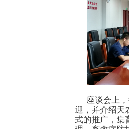
座谈会上，
迎，并介绍天
式的推广，集