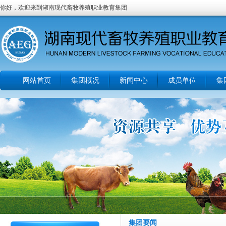
你好，欢迎来到湖南现代畜牧养殖职业教育集团
网站首页
集团概况
新闻中心
成员单位
集
集团要闻