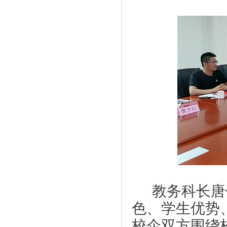
教务科长唐
色、学生优势
校企双方围绕