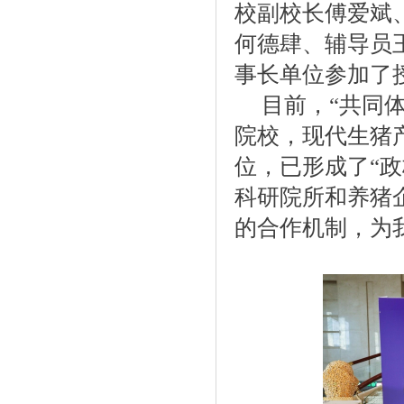
校副校长傅爱斌
何德肆、辅导员
事长单位参加了
目前，
“共同
院校，现代生猪
位，已形成了“
科研院所和养猪
的合作机制，为