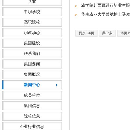
企业
农学院赴西藏进行毕业生跟
中职学校
华南农业大学曾斌博士受邀
高职院校
职教动态
页次:2/6页
共82条
本页1
集团建设
联系我们
集团要闻
集团概况
新闻中心
成员单位
集团信息
院校信息
企业行业信息