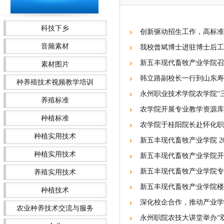
科技下乡
创新驱动招生工作，高标准提
音频素材
我校曾斌博士进驻博士后工
新五丰现代畜牧产业学院召
素材图片
韩立路副校长一行到山东寿
种养殖技术视频教学培训
永州职业技术学院农学院“
养殖标准
农学院开展专业教学资源库
种植标准
农学院于桂阳院长赴怀化职
种植实用技术
新五丰现代畜牧产业学院 2
种植实用技术
新五丰现代畜牧产业学院开
新五丰现代畜牧产业学院专
养殖实用技术
新五丰现代畜牧产业学院楼
种植技术
深化校企合作，推动产业学
农业种养技术交流与服务
永州职院农技大讲堂举办“